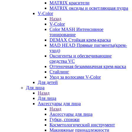
MATRIX красители
MATRIX оксиды и осветляющая пудра
V-Color
Назад
V-Color
Color MASH Интенсивное
тонирование
DEMAX Стойкая крем-краска
MAD HEAD Прямые пигменты(крем-
уход)
Оксигенты и обесвечивающие
средства VC
Оттеночная безаммиачная крем-маска
Стайлинг
Уход за волосами V-Color
Для детей
Для лица
Назад
Для лица
Аксессуары для лица
Назад
Аксессуары для лица
Губки, спонжи
Косметологический инструмент
Макияжные принадлежности