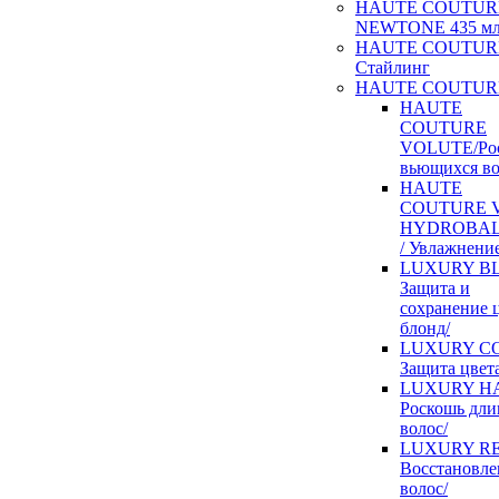
HAUTE COUTUR
NEWTONE 435 м
HAUTE COUTUR
Стайлинг
HAUTE COUTURE
HAUTE
COUTURE
VOLUTE/Ро
вьющихся во
HAUTE
COUTURE V
HYDROBA
/ Увлажнение
LUXURY BL
Защита и
сохранение 
блонд/
LUXURY CO
Защита цвета
LUXURY HA
Роскошь дл
волос/
LUXURY RE
Восстановле
волос/