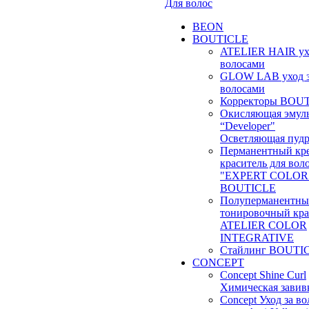
Для волос
BEON
BOUTICLE
ATELIER HAIR ух
волосами
GLOW LAB уход 
волосами
Корректоры BOU
Окисляющая эмул
“Developer"
Осветляющая пудр
Перманентный кр
краситель для вол
"EXPERT COLOR
BOUTICLE
Полуперманентн
тонировочный кра
ATELIER COLOR
INTEGRATIVE
Стайлинг BOUTI
CONCEPT
Concept Shine Curl
Химическая завив
Concept Уход за в