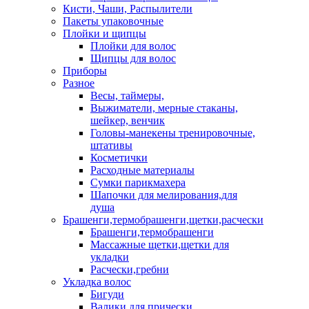
Кисти, Чаши, Распылители
Пакеты упаковочные
Плойки и щипцы
Плойки для волос
Щипцы для волос
Приборы
Разное
Весы, таймеры,
Выжиматели, мерные стаканы,
шейкер, венчик
Головы-манекены тренировочные,
штативы
Косметички
Расходные материалы
Сумки парикмахера
Шапочки для мелирования,для
душа
Брашенги,термобрашенги,щетки,расчески
Брашенги,термобрашенги
Массажные щетки,щетки для
укладки
Расчески,гребни
Укладка волос
Бигуди
Валики для прически