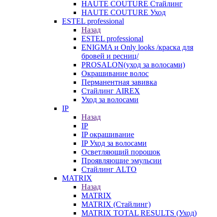
HAUTE COUTURE Стайлинг
HAUTE COUTURE Уход
ESTEL professional
Назад
ESTEL professional
ENIGMA и Only looks /краска для
бровей и ресниц/
PROSALON(уход за волосами)
Окрашивание волос
Перманентная завивка
Стайлинг AIREX
Уход за волосами
IP
Назад
IP
IP окрашивание
IP Уход за волосами
Осветляющий порошок
Проявляющие эмульсии
Стайлинг ALTO
MATRIX
Назад
MATRIX
MATRIX (Стайлинг)
MATRIX TOTAL RESULTS (Уход)