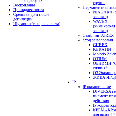
в гранулах
группа
Воскоплавы
Перманентная зав
Принадлежности
NIAGARA (б
Средства до и после
завивка)
депиляции
WAVEX
Шугаринг(сахарная паста)
(химическая
завивка)
Стайлинг AIREX
Уход за волосами
CUREX
KERATIN
Molodo Zele
OTIUM
ОБНИМИ "С
сияния"
Q3 Экранир
ЖИВА ЯГО
IP
IP окрашивание
DIVERSA ге
пигмент пря
действия
IP корректо
КРЕМ - КР
для волос IP