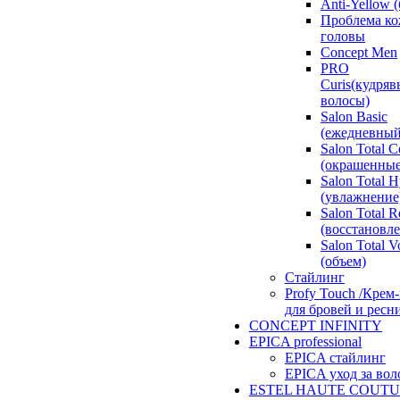
Anti-Yellow 
Проблема к
головы
Concept Men
PRO
Curis(кудряв
волосы)
Salon Basic
(ежедневный
Salon Total C
(окрашенные
Salon Total 
(увлажнение
Salon Total R
(восстановл
Salon Total 
(объем)
Стайлинг
Profy Touch /Крем
для бровей и ресн
CONCEPT INFINITY
EPICA professional
EPICA стайлинг
EPICA уход за во
ESTEL HAUTE COUT