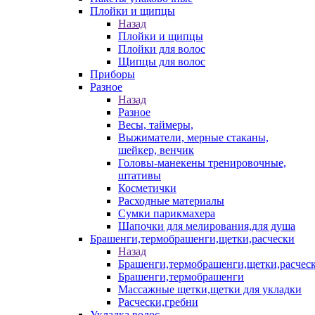
Плойки и щипцы
Назад
Плойки и щипцы
Плойки для волос
Щипцы для волос
Приборы
Разное
Назад
Разное
Весы, таймеры,
Выжиматели, мерные стаканы,
шейкер, венчик
Головы-манекены тренировочные,
штативы
Косметички
Расходные материалы
Сумки парикмахера
Шапочки для мелирования,для душа
Брашенги,термобрашенги,щетки,расчески
Назад
Брашенги,термобрашенги,щетки,расчес
Брашенги,термобрашенги
Массажные щетки,щетки для укладки
Расчески,гребни
Укладка волос