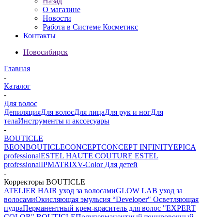
Назад
О магазине
Новости
Работа в Системе Косметикс
Контакты
Новосибирск
Главная
-
Каталог
-
Для волос
Депиляция
Для волос
Для лица
Для рук и ног
Для
тела
Инструменты и акссесуары
-
BOUTICLE
BEON
BOUTICLE
CONCEPT
CONCEPT INFINITY
EPICA
professional
ESTEL HAUTE COUTURE
ESTEL
professional
IP
MATRIX
V-Color
Для детей
-
Корректоры BOUTICLE
ATELIER HAIR уход за волосами
GLOW LAB уход за
волосами
Окисляющая эмульсия “Developer" Осветляющая
пудра
Перманентный крем-краситель для волос "EXPERT
COLOR" BOUTICLE
Полуперманентный тонировочный