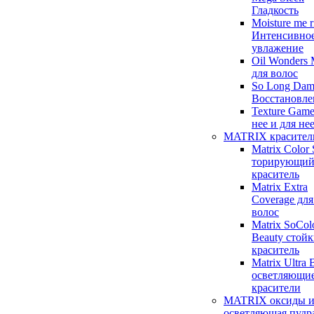
Гладкость
Moisture me r
Интенсивно
увлажение
Oil Wonders
для волос
So Long Dam
Восстановле
Texture Game
нее и для не
MATRIX красител
Matrix Color
торирующи
краситель
Matrix Extra
Coverage для
волос
Matrix SoCol
Beauty стой
краситель
Matrix Ultra 
осветляющи
красители
MATRIX оксиды 
осветляющая пудр