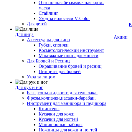
Оттеночная безаммиачная крем-
маска
Стайлинг
Уход за волосами V-Color
Для детей
К
Для лица
Акции
Аксессуары для лица
Губки, спонжи
Косметологический инструмент
Макияжные принадлежности
Для Бровей и Ресниц
Окрашивание бровей и ресниц
Пинцеты для бровей
Уход за лицом
Для рук и ног
Базы,топы,жидкости для гель лака.
Фрезы,колпачки,насадки-барабан.
Инструмент для маникюра и педикюра
Книпсеры
Кусачки для кожи
Кусачки для ногтей
Маникюрные наборы
Ножницы для кожи и ногтей