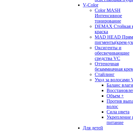
V-Color
Color MASH
Интенсивное
тонирование
DEMAX Стойкая к
краска
MAD HEAD Прям
пигменты(крем-ух
Оксигенты и
обесвечивающие
средства VC
Оттеночная
безаммиачная кре
Стайлинг
Уход за волосами 
Баланс влаг
Восстановле
Объем +
Против вып
волос
Сила цвета
Укрепление 
питание
Для детей