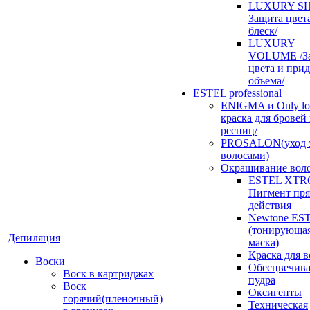
LUXURY SH
Защита цвет
блеск/
LUXURY
VOLUME /З
цвета и при
объема/
ESTEL professional
ENIGMA и Only loo
краска для бровей
ресниц/
PROSALON(уход 
волосами)
Окрашивание вол
ESTEL XTR
Пигмент пр
действия
Newtone ES
(тонирующа
Депиляция
маска)
Краска для в
Воски
Обесцвечив
Воск в картриджах
пудра
Воск
Оксигенты
горячий(пленочный)
Техническая