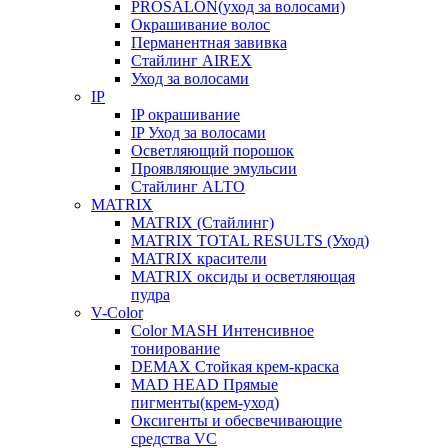
PROSALON(уход за волосами)
Окрашивание волос
Перманентная завивка
Стайлинг AIREX
Уход за волосами
IP
IP окрашивание
IP Уход за волосами
Осветляющий порошок
Проявляющие эмульсии
Стайлинг ALTO
MATRIX
MATRIX (Стайлинг)
MATRIX TOTAL RESULTS (Уход)
MATRIX красители
MATRIX оксиды и осветляющая
пудра
V-Color
Color MASH Интенсивное
тонирование
DEMAX Стойкая крем-краска
MAD HEAD Прямые
пигменты(крем-уход)
Оксигенты и обесвечивающие
средства VC