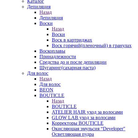
Каталог
Депиляция
Назад
Депиляция
Воски
Назад
Воски
Воск в картриджах
Воск горячий(пленочный) в гранулах
Воскоплавы
Принадлежности
Средства до и после депиляции
Шугаринг(сахарная паста)
Для волос
Назад
Для волос
BEON
BOUTICLE
Назад
BOUTICLE
ATELIER HAIR уход за волосами
GLOW LAB уход за волосами
Корректоры BOUTICLE
Окисляющая эмульсия “Developer"
Осветляющая пудра