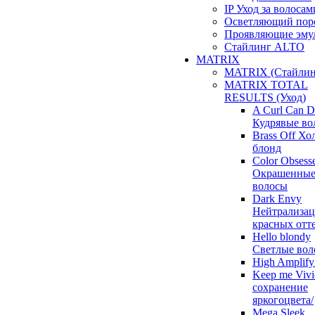
IP Уход за волосам
Осветляющий пор
Проявляющие эму
Стайлинг ALTO
MATRIX
MATRIX (Стайлин
MATRIX TOTAL
RESULTS (Уход)
A Curl Can 
Кудрявые во
Brass Off Х
блонд
Color Obsess
Окрашенны
волосы
Dark Envy
Нейтрализац
красных отт
Hello blondy
Светлые вол
High Amplif
Keep me Vivi
сохранение
яркогоцвета/
Mega Sleek