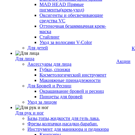
MAD HEAD Прямые
пигменты(крем-уход)
Оксигенты и обесвечивающие
средства VC
Оттеночная безаммиачная крем-
маска
Стайлинг
Уход за волосами V-Color
Для детей
К
Для лица
Акции
Аксессуары для лица
Губки, спонжи
Косметологический инструмент
Макияжные принадлежности
Для Бровей и Ресниц
Окрашивание бровей и ресниц
Пинцеты для бровей
Уход за лицом
Для рук и ног
Базы,топы,жидкости для гель лака.
Фрезы,колпачки,насадки-барабан.
Инструмент для маникюра и педикюра
Книпсеры