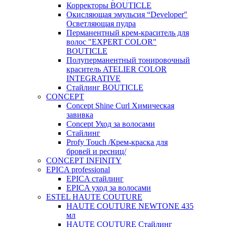
Корректоры BOUTICLE
Окисляющая эмульсия “Developer"
Осветляющая пудра
Перманентный крем-краситель для
волос "EXPERT COLOR"
BOUTICLE
Полуперманентный тонировочный
краситель ATELIER COLOR
INTEGRATIVE
Стайлинг BOUTICLE
CONCEPT
Concept Shine Curl Химическая
завивка
Concept Уход за волосами
Стайлинг
Profy Touch /Крем-краска для
бровей и ресниц/
CONCEPT INFINITY
EPICA professional
EPICA стайлинг
EPICA уход за волосами
ESTEL HAUTE COUTURE
HAUTE COUTURE NEWTONE 435
мл
HAUTE COUTURE Стайлинг