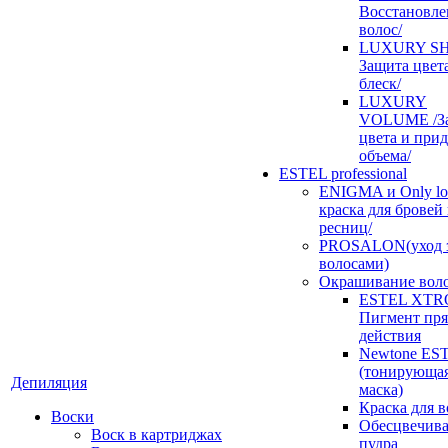
Восстановле
волос/
LUXURY SH
Защита цвет
блеск/
LUXURY
VOLUME /З
цвета и при
объема/
ESTEL professional
ENIGMA и Only loo
краска для бровей
ресниц/
PROSALON(уход 
волосами)
Окрашивание вол
ESTEL XTR
Пигмент пр
действия
Newtone ES
(тонирующа
Депиляция
маска)
Краска для в
Воски
Обесцвечив
Воск в картриджах
пудра