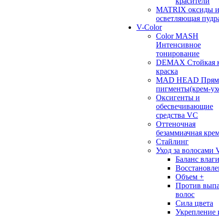
красители
MATRIX оксиды 
осветляющая пудр
V-Color
Color MASH
Интенсивное
тонирование
DEMAX Стойкая к
краска
MAD HEAD Прям
пигменты(крем-ух
Оксигенты и
обесвечивающие
средства VC
Оттеночная
безаммиачная кре
Стайлинг
Уход за волосами 
Баланс влаг
Восстановле
Объем +
Против вып
волос
Сила цвета
Укрепление 