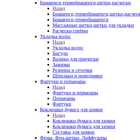
Брашенги,термобрашенги,щетки,расчески
Назад
Брашенги,термобрашенги,щетки,расчес
Брашенги,термобрашенги
Массажные щетки,щетки для укладки
Расчески,гребни
Укладка волос
Назад
Укладка волос
Бигуди
Валики для прически
Зажимы
Резинки и сеточки
Шпильки и невидимки
Фартуки и перьюары
Назад
Фартуки и перьюары
Пеньюары
Фартуки
Коклюшки,бумага для химии
Назад
Коклюшки,бумага для химии
Коклюшки,бумага для химии
Составы для химии
Фены, Фен-щетки, Диффузоры