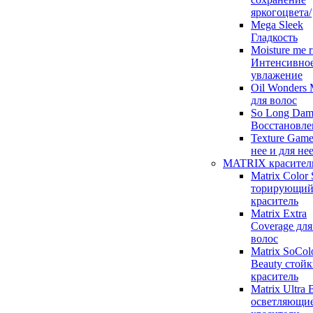
яркогоцвета/
Mega Sleek
Гладкость
Moisture me r
Интенсивно
увлажение
Oil Wonders
для волос
So Long Dam
Восстановле
Texture Game
нее и для не
MATRIX красител
Matrix Color
торирующи
краситель
Matrix Extra
Coverage для
волос
Matrix SoCol
Beauty стой
краситель
Matrix Ultra 
осветляющи