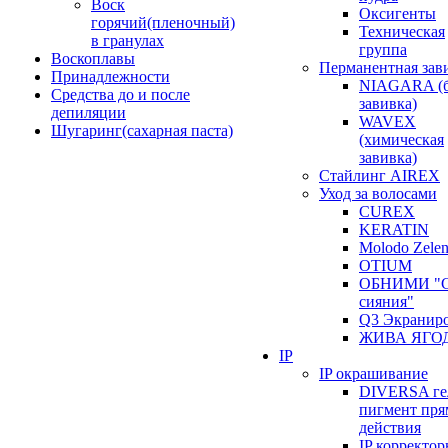
Воск
Оксигенты
горячий(пленочный)
Техническая
в гранулах
группа
Воскоплавы
Перманентная зав
Принадлежности
NIAGARA (б
Средства до и после
завивка)
депиляции
WAVEX
Шугаринг(сахарная паста)
(химическая
завивка)
Стайлинг AIREX
Уход за волосами
CUREX
KERATIN
Molodo Zele
OTIUM
ОБНИМИ "С
сияния"
Q3 Экранир
ЖИВА ЯГО
IP
IP окрашивание
DIVERSA ге
пигмент пря
действия
IP корректо