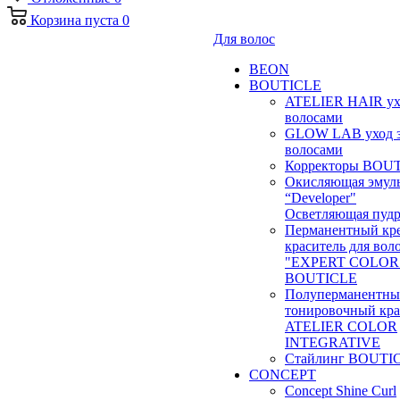
Корзина
пуста
0
Для волос
BEON
BOUTICLE
ATELIER HAIR ух
волосами
GLOW LAB уход 
волосами
Корректоры BOU
Окисляющая эмул
“Developer"
Осветляющая пудр
Перманентный кр
краситель для вол
"EXPERT COLOR
BOUTICLE
Полуперманентн
тонировочный кра
ATELIER COLOR
INTEGRATIVE
Стайлинг BOUTI
CONCEPT
Concept Shine Curl