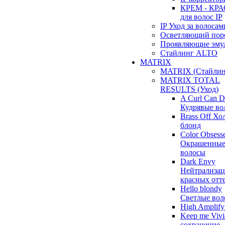
КРЕМ - КР
для волос IP
IP Уход за волосам
Осветляющий пор
Проявляющие эму
Стайлинг ALTO
MATRIX
MATRIX (Стайлин
MATRIX TOTAL
RESULTS (Уход)
A Curl Can 
Кудрявые во
Brass Off Х
блонд
Color Obsess
Окрашенны
волосы
Dark Envy
Нейтрализац
красных отт
Hello blondy
Светлые вол
High Amplif
Keep me Vivi
сохранение