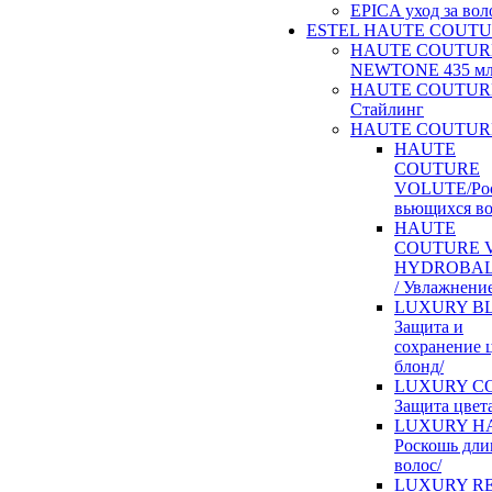
EPICA уход за во
ESTEL HAUTE COUT
HAUTE COUTUR
NEWTONE 435 м
HAUTE COUTUR
Стайлинг
HAUTE COUTURE
HAUTE
COUTURE
VOLUTE/Ро
вьющихся во
HAUTE
COUTURE V
HYDROBA
/ Увлажнение
LUXURY BL
Защита и
сохранение 
блонд/
LUXURY CO
Защита цвета
LUXURY HA
Роскошь дл
волос/
LUXURY RE