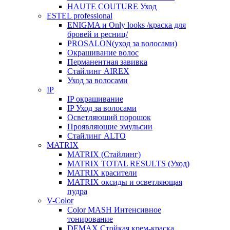
HAUTE COUTURE Уход
ESTEL professional
ENIGMA и Only looks /краска для
бровей и ресниц/
PROSALON(уход за волосами)
Окрашивание волос
Перманентная завивка
Стайлинг AIREX
Уход за волосами
IP
IP окрашивание
IP Уход за волосами
Осветляющий порошок
Проявляющие эмульсии
Стайлинг ALTO
MATRIX
MATRIX (Стайлинг)
MATRIX TOTAL RESULTS (Уход)
MATRIX красители
MATRIX оксиды и осветляющая
пудра
V-Color
Color MASH Интенсивное
тонирование
DEMAX Стойкая крем-краска