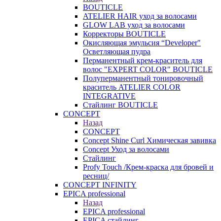
BOUTICLE
ATELIER HAIR уход за волосами
GLOW LAB уход за волосами
Корректоры BOUTICLE
Окисляющая эмульсия “Developer"
Осветляющая пудра
Перманентный крем-краситель для
волос "EXPERT COLOR" BOUTICLE
Полуперманентный тонировочный
краситель ATELIER COLOR
INTEGRATIVE
Стайлинг BOUTICLE
CONCEPT
Назад
CONCEPT
Concept Shine Curl Химическая завивка
Concept Уход за волосами
Стайлинг
Profy Touch /Крем-краска для бровей и
ресниц/
CONCEPT INFINITY
EPICA professional
Назад
EPICA professional
EPICA стайлинг