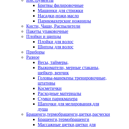
Инструменты
Бритвы филировочные
Машинки для стрижки
Насадки,ножи,масло
Парикмахерские ножницы
Кисти, Чаши, Распылители
Пакеты упаковочные
Плойки и щипцы
Плойки для волос
Щипцы для волос
Приборы
Разное
Весы, таймеры,
Выжиматели, мерные стаканы,
шейкер, венчик
Головы-манекены тренировочные,
штативы
Косметички
Расходные материалы
Сумки парикмахера
Шапочки для мелирования,для
душа
Брашенги,термобрашенги,щетки,расчески
Брашенги,термобрашенги
Массажные щетки,щетки для