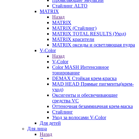
Проявляющие эмульсии
Стайлинг ALTO
MATRIX
Назад
MATRIX
MATRIX (Стайлинг)
MATRIX TOTAL RESULTS (Уход)
MATRIX красители
MATRIX оксиды и осветляющая пудра
V-Color
Назад
V-Color
Color MASH Интенсивное
тонирование
DEMAX Стойкая крем-краска
MAD HEAD Прямые пигменты(крем-
уход)
Оксигенты и обесвечивающие
средства VC
Оттеночная безаммиачная крем-маска
Стайлинг
Уход за волосами V-Color
Для детей
Для лица
Назад