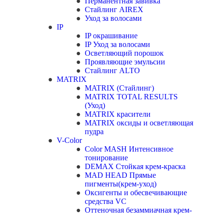
Перманентная завивка
Стайлинг AIREX
Уход за волосами
IP
IP окрашивание
IP Уход за волосами
Осветляющий порошок
Проявляющие эмульсии
Стайлинг ALTO
MATRIX
MATRIX (Стайлинг)
MATRIX TOTAL RESULTS
(Уход)
MATRIX красители
MATRIX оксиды и осветляющая
пудра
V-Color
Color MASH Интенсивное
тонирование
DEMAX Стойкая крем-краска
MAD HEAD Прямые
пигменты(крем-уход)
Оксигенты и обесвечивающие
средства VC
Оттеночная безаммиачная крем-