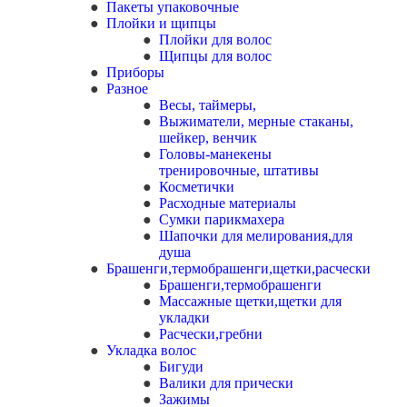
Пакеты упаковочные
Плойки и щипцы
Плойки для волос
Щипцы для волос
Приборы
Разное
Весы, таймеры,
Выжиматели, мерные стаканы,
шейкер, венчик
Головы-манекены
тренировочные, штативы
Косметички
Расходные материалы
Сумки парикмахера
Шапочки для мелирования,для
душа
Брашенги,термобрашенги,щетки,расчески
Брашенги,термобрашенги
Массажные щетки,щетки для
укладки
Расчески,гребни
Укладка волос
Бигуди
Валики для прически
Зажимы