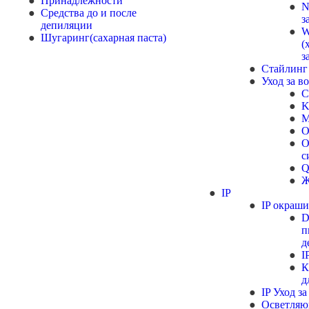
Принадлежности
N
Средства до и после
з
депиляции
Шугаринг(сахарная паста)
(
з
Стайлин
Уход за в
K
M
O
О
с
Q
Ж
IP
IP окраш
D
п
д
I
К
д
IP Уход з
Осветляю