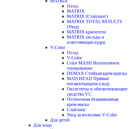
MATRIX
Назад
MATRIX
MATRIX (Стайлинг)
MATRIX TOTAL RESULTS
(Уход)
MATRIX красители
MATRIX оксиды и
осветляющая пудра
V-Color
Назад
V-Color
Color MASH Интенсивное
тонирование
DEMAX Стойкая крем-краска
MAD HEAD Прямые
пигменты(крем-уход)
Оксигенты и обесвечивающие
средства VC
Оттеночная безаммиачная
крем-маска
Стайлинг
Уход за волосами V-Color
Для детей
Для лица