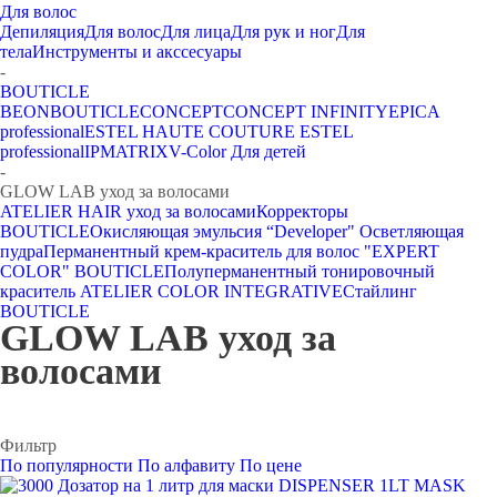
Для волос
Депиляция
Для волос
Для лица
Для рук и ног
Для
тела
Инструменты и акссесуары
-
BOUTICLE
BEON
BOUTICLE
CONCEPT
CONCEPT INFINITY
EPICA
professional
ESTEL HAUTE COUTURE
ESTEL
professional
IP
MATRIX
V-Color
Для детей
-
GLOW LAB уход за волосами
ATELIER HAIR уход за волосами
Корректоры
BOUTICLE
Окисляющая эмульсия “Developer" Осветляющая
пудра
Перманентный крем-краситель для волос "EXPERT
COLOR" BOUTICLE
Полуперманентный тонировочный
краситель ATELIER COLOR INTEGRATIVE
Стайлинг
BOUTICLE
GLOW LAB уход за
волосами
Фильтр
По популярности
По алфавиту
По цене