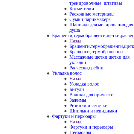
тренировочные, штативы
Косметички
Расходные материалы
Сумки парикмахера
Шапочки для мелирования,для
душа
Брашенги,термобрашенги,щетки,расче
Назад
Брашенги,термобрашенги,щетк
Брашенги,термобрашенги
Массажные щетки,щетки для
укладки
Расчески,гребни
Укладка волос
Назад
Укладка волос
Бигуди
Валики для прически
Зажимы
Резинки и сеточки
Шпильки и невидимки
Фартуки и перьюары
Назад
Фартуки и перьюары
Пеньюары