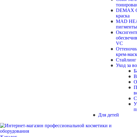
тонирова
DEMAX Ст
краска
MAD HEA
пигменты
Оксигент
обесвечи
VC
Оттеночн
крем-мас
Стайлинг
Уход за в
Б
В
О
П
в
С
У
п
Для детей
Каталог