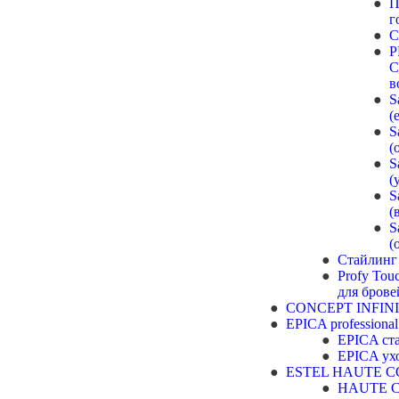
П
г
C
P
C
в
S
(
S
(
S
(
S
(
S
(
Стайлинг
Profy Tou
для брове
CONCEPT INFIN
EPICA professional
EPICA ст
EPICA ухо
ESTEL HAUTE 
HAUTE 