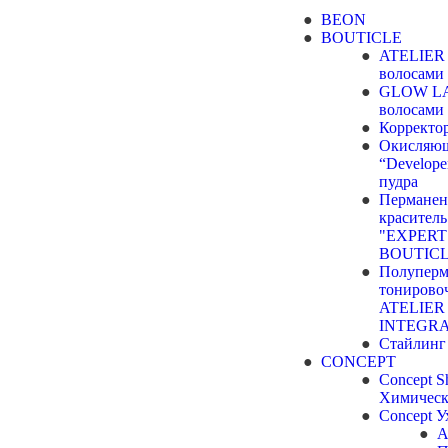
BEON
BOUTICLE
ATELIER 
волосами
GLOW LAB
волосами
Коррект
Окисляющ
“Develop
пудра
Перманен
краситель
"EXPERT
BOUTIC
Полуперм
тонирово
ATELIER
INTEGRA
Стайлин
CONCEPT
Concept S
Химическ
Concept У
A