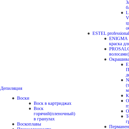
З
б
V
ц
о
ESTEL professiona
ENIGMA и 
краска дл
PROSALO
волосами
Окрашива
E
П
д
N
(
Депиляция
м
К
Воски
О
Воск в картриджах
п
Воск
О
горячий(пленочный)
Т
в гранулах
г
Воскоплавы
Перманен