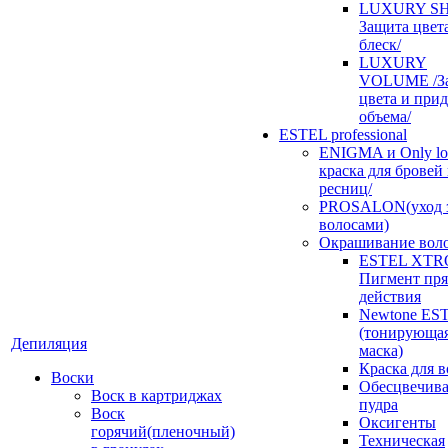
LUXURY SH
Защита цвет
блеск/
LUXURY
VOLUME /З
цвета и при
объема/
ESTEL professional
ENIGMA и Only loo
краска для бровей
ресниц/
PROSALON(уход 
волосами)
Окрашивание вол
ESTEL XTR
Пигмент пр
действия
Newtone ES
(тонирующа
Депиляция
маска)
Краска для в
Воски
Обесцвечив
Воск в картриджах
пудра
Воск
Оксигенты
горячий(пленочный)
Техническая