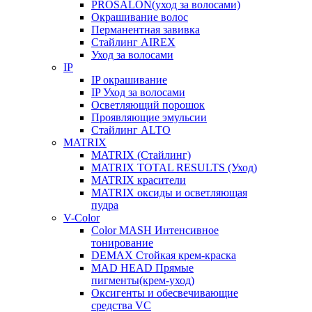
PROSALON(уход за волосами)
Окрашивание волос
Перманентная завивка
Стайлинг AIREX
Уход за волосами
IP
IP окрашивание
IP Уход за волосами
Осветляющий порошок
Проявляющие эмульсии
Стайлинг ALTO
MATRIX
MATRIX (Стайлинг)
MATRIX TOTAL RESULTS (Уход)
MATRIX красители
MATRIX оксиды и осветляющая
пудра
V-Color
Color MASH Интенсивное
тонирование
DEMAX Стойкая крем-краска
MAD HEAD Прямые
пигменты(крем-уход)
Оксигенты и обесвечивающие
средства VC