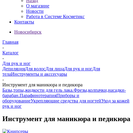
Назад
О магазине
Новости
Работа в Системе Косметикс
Контакты
Новосибирск
Главная
-
Каталог
-
Для рук и ног
Депиляция
Для волос
Для лица
Для рук и ног
Для
тела
Инструменты и акссесуары
-
Инструмент для маникюра и педикюра
Базы,топы,жидкости для гель лака.
Фрезы,колпачки,насадки-
барабан.
Парафинотерапия
Приборы и
оборудование
Укрепляющие средства для ногтей
Уход за кожей
рук и ног
Инструмент для маникюра и педикюра