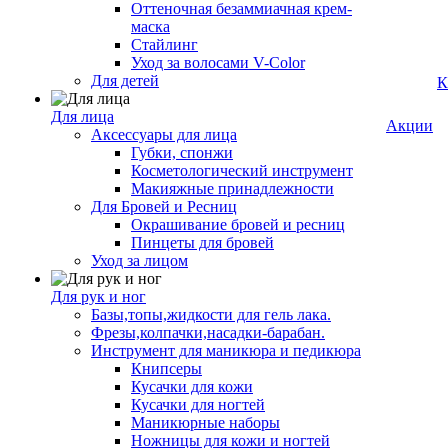
Оттеночная безаммиачная крем-
маска
Стайлинг
Уход за волосами V-Color
Для детей
К
Для лица
Акции
Аксессуары для лица
Губки, спонжи
Косметологический инструмент
Макияжные принадлежности
Для Бровей и Ресниц
Окрашивание бровей и ресниц
Пинцеты для бровей
Уход за лицом
Для рук и ног
Базы,топы,жидкости для гель лака.
Фрезы,колпачки,насадки-барабан.
Инструмент для маникюра и педикюра
Книпсеры
Кусачки для кожи
Кусачки для ногтей
Маникюрные наборы
Ножницы для кожи и ногтей