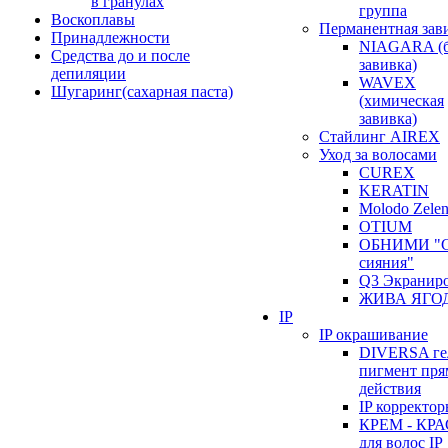
в гранулах
группа
Воскоплавы
Перманентная зав
Принадлежности
NIAGARA (б
Средства до и после
завивка)
депиляции
WAVEX
Шугаринг(сахарная паста)
(химическая
завивка)
Стайлинг AIREX
Уход за волосами
CUREX
KERATIN
Molodo Zele
OTIUM
ОБНИМИ "С
сияния"
Q3 Экранир
ЖИВА ЯГО
IP
IP окрашивание
DIVERSA ге
пигмент пря
действия
IP корректо
КРЕМ - КР
для волос IP