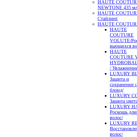
HAUTE COUTUR
NEWTONE 435 м
HAUTE COUTUR
Стайлинг
HAUTE COUTURE
HAUTE
COUTURE
VOLUTE/Ро
вьющихся во
HAUTE
COUTURE V
HYDROBA
/ Увлажнение
LUXURY BL
Защита и
сохранение 
блонд/
LUXURY CO
Защита цвета
LUXURY HA
Роскошь дл
волос/
LUXURY RE
Восстановле
волос/