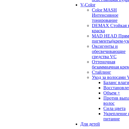
V-Color
Color MASH
Интенсивное
тонирование
DEMAX Стойкая к
краска
MAD HEAD Прям
пигменты(крем-ух
Оксигенты и
обесвечивающие
средства VC
Оттеночная
безаммиачная кре
Стайлинг
Уход за волосами 
Баланс влаг
Восстановле
Объем +
Против вып
волос
Сила цвета
Укрепление 
питание
Для детей