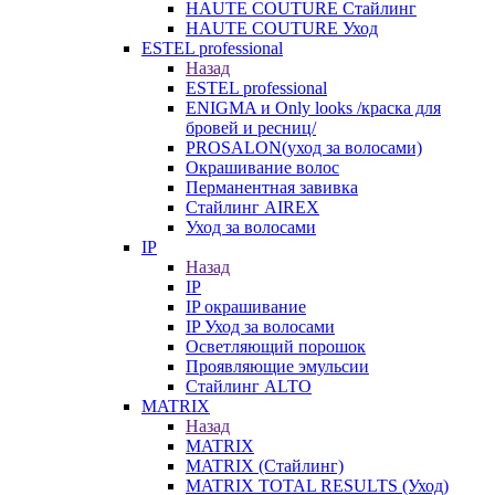
HAUTE COUTURE Стайлинг
HAUTE COUTURE Уход
ESTEL professional
Назад
ESTEL professional
ENIGMA и Only looks /краска для
бровей и ресниц/
PROSALON(уход за волосами)
Окрашивание волос
Перманентная завивка
Стайлинг AIREX
Уход за волосами
IP
Назад
IP
IP окрашивание
IP Уход за волосами
Осветляющий порошок
Проявляющие эмульсии
Стайлинг ALTO
MATRIX
Назад
MATRIX
MATRIX (Стайлинг)
MATRIX TOTAL RESULTS (Уход)