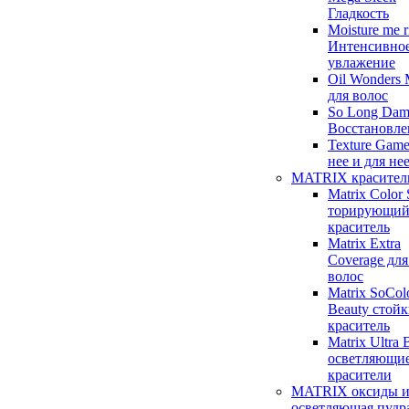
Гладкость
Moisture me r
Интенсивно
увлажение
Oil Wonders
для волос
So Long Dam
Восстановле
Texture Game
нее и для не
MATRIX красител
Matrix Color
торирующи
краситель
Matrix Extra
Coverage для
волос
Matrix SoCol
Beauty стой
краситель
Matrix Ultra 
осветляющи
красители
MATRIX оксиды 
осветляющая пудр