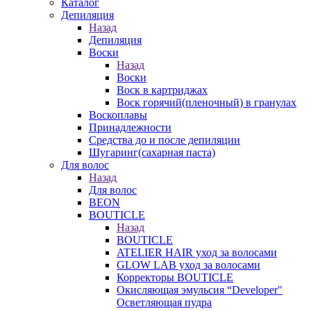
Каталог
Депиляция
Назад
Депиляция
Воски
Назад
Воски
Воск в картриджах
Воск горячий(пленочный) в гранулах
Воскоплавы
Принадлежности
Средства до и после депиляции
Шугаринг(сахарная паста)
Для волос
Назад
Для волос
BEON
BOUTICLE
Назад
BOUTICLE
ATELIER HAIR уход за волосами
GLOW LAB уход за волосами
Корректоры BOUTICLE
Окисляющая эмульсия “Developer"
Осветляющая пудра