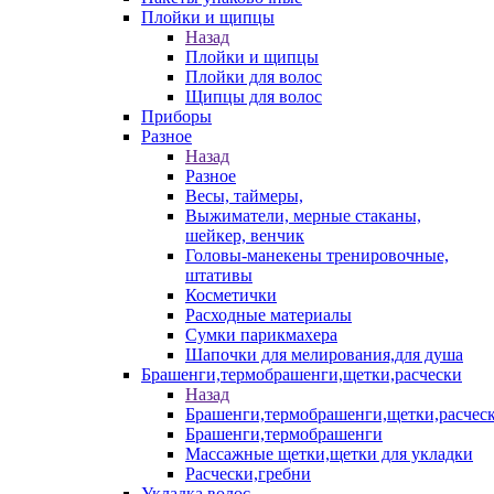
Плойки и щипцы
Назад
Плойки и щипцы
Плойки для волос
Щипцы для волос
Приборы
Разное
Назад
Разное
Весы, таймеры,
Выжиматели, мерные стаканы,
шейкер, венчик
Головы-манекены тренировочные,
штативы
Косметички
Расходные материалы
Сумки парикмахера
Шапочки для мелирования,для душа
Брашенги,термобрашенги,щетки,расчески
Назад
Брашенги,термобрашенги,щетки,расчес
Брашенги,термобрашенги
Массажные щетки,щетки для укладки
Расчески,гребни
Укладка волос