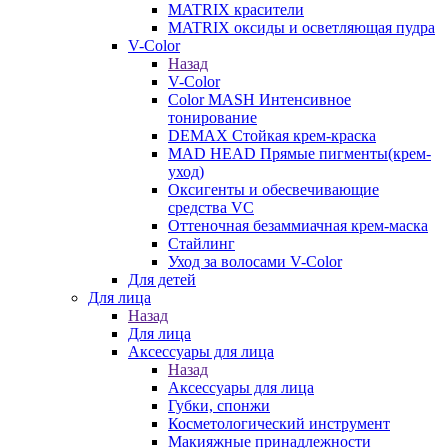
MATRIX красители
MATRIX оксиды и осветляющая пудра
V-Color
Назад
V-Color
Color MASH Интенсивное
тонирование
DEMAX Стойкая крем-краска
MAD HEAD Прямые пигменты(крем-
уход)
Оксигенты и обесвечивающие
средства VC
Оттеночная безаммиачная крем-маска
Стайлинг
Уход за волосами V-Color
Для детей
Для лица
Назад
Для лица
Аксессуары для лица
Назад
Аксессуары для лица
Губки, спонжи
Косметологический инструмент
Макияжные принадлежности