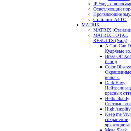
IP Уход за волосам
Осветляющий пор
Проявляющие эму
Стайлинг ALTO
MATRIX
MATRIX (Стайлин
MATRIX TOTAL
RESULTS (Уход)
A Curl Can 
Кудрявые во
Brass Off Х
блонд
Color Obsess
Окрашенны
волосы
Dark Envy
Нейтрализац
красных отт
Hello blondy
Светлые вол
High Amplif
Keep me Vivi
сохранение
яркогоцвета/
Mega Sleek