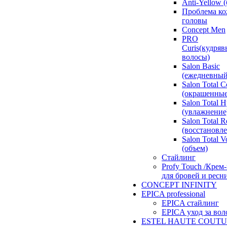
Anti-Yellow 
Проблема к
головы
Concept Men
PRO
Curis(кудряв
волосы)
Salon Basic
(ежедневный
Salon Total C
(окрашенные
Salon Total 
(увлажнение
Salon Total R
(восстановл
Salon Total 
(объем)
Стайлинг
Profy Touch /Крем
для бровей и ресн
CONCEPT INFINITY
EPICA professional
EPICA стайлинг
EPICA уход за во
ESTEL HAUTE COUT