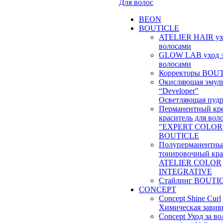
Для волос
BEON
BOUTICLE
ATELIER HAIR ух
волосами
GLOW LAB уход 
волосами
Корректоры BOU
Окисляющая эмул
“Developer"
Осветляющая пудр
Перманентный кр
краситель для вол
"EXPERT COLOR
BOUTICLE
Полуперманентн
тонировочный кра
ATELIER COLOR
INTEGRATIVE
Стайлинг BOUTI
CONCEPT
Concept Shine Curl
Химическая завив
Concept Уход за в