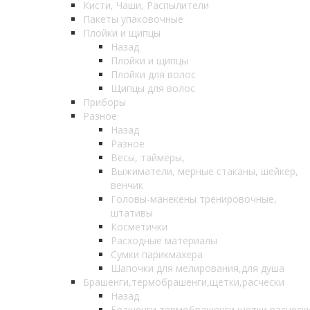
Кисти, Чаши, Распылители
Пакеты упаковочные
Плойки и щипцы
Назад
Плойки и щипцы
Плойки для волос
Щипцы для волос
Приборы
Разное
Назад
Разное
Весы, таймеры,
Выжиматели, мерные стаканы, шейкер,
венчик
Головы-манекены тренировочные,
штативы
Косметички
Расходные материалы
Сумки парикмахера
Шапочки для мелирования,для душа
Брашенги,термобрашенги,щетки,расчески
Назад
Брашенги,термобрашенги,щетки,расческ