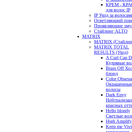
КРЕМ - КР
для волос IP
IP Уход за волосам
Осветляющий пор
Проявляющие эму
Стайлинг ALTO
MATRIX
MATRIX (Стайлин
MATRIX TOTAL
RESULTS (Уход)
A Curl Can 
Кудрявые во
Brass Off Х
блонд
Color Obsess
Окрашенны
волосы
Dark Envy
Нейтрализац
красных отт
Hello blondy
Светлые вол
High Amplif
Keep me Vivi
сохранение