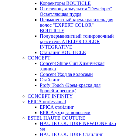
Корректоры BOUTICLE
Окисляющая эмульсия “Developer"
Осветляющая пудра
Перманентный крем-краситель для
волос "EXPERT COLOR"
BOUTICLE
Полуперманентный тонировочный
краситель ATELIER COLOR
INTEGRATIVE
Стайлинг BOUTICLE
CONCEPT
Concept Shine Curl Химическая
завивка
Concept Уход за волосами
Стайлинг
Profy Touch /Крем-краска для
бровей и ресниц/
CONCEPT INFINITY
EPICA professional
EPICA стайлинг
EPICA уход за волосами
ESTEL HAUTE COUTURE
HAUTE COUTURE NEWTONE 435
мл
HAUTE COUTURE Стайлинг