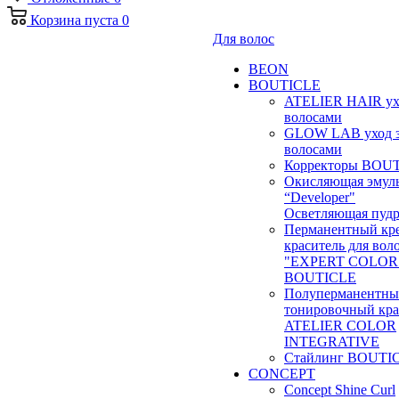
Корзина
пуста
0
Для волос
BEON
BOUTICLE
ATELIER HAIR ух
волосами
GLOW LAB уход 
волосами
Корректоры BOU
Окисляющая эмул
“Developer"
Осветляющая пудр
Перманентный кр
краситель для вол
"EXPERT COLOR
BOUTICLE
Полуперманентн
тонировочный кра
ATELIER COLOR
INTEGRATIVE
Стайлинг BOUTI
CONCEPT
Concept Shine Curl