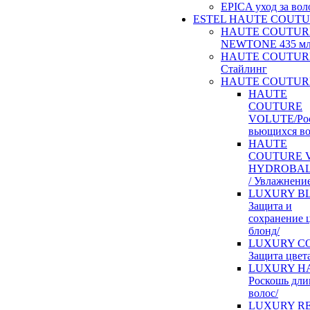
EPICA уход за во
ESTEL HAUTE COUT
HAUTE COUTUR
NEWTONE 435 м
HAUTE COUTUR
Стайлинг
HAUTE COUTURE
HAUTE
COUTURE
VOLUTE/Ро
вьющихся во
HAUTE
COUTURE V
HYDROBA
/ Увлажнение
LUXURY BL
Защита и
сохранение 
блонд/
LUXURY CO
Защита цвета
LUXURY HA
Роскошь дл
волос/
LUXURY RE