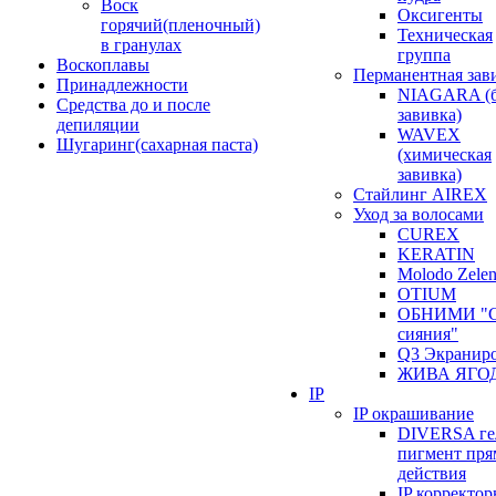
Воск
Оксигенты
горячий(пленочный)
Техническая
в гранулах
группа
Воскоплавы
Перманентная зав
Принадлежности
NIAGARA (б
Средства до и после
завивка)
депиляции
WAVEX
Шугаринг(сахарная паста)
(химическая
завивка)
Стайлинг AIREX
Уход за волосами
CUREX
KERATIN
Molodo Zele
OTIUM
ОБНИМИ "С
сияния"
Q3 Экранир
ЖИВА ЯГО
IP
IP окрашивание
DIVERSA ге
пигмент пря
действия
IP корректо