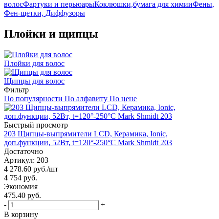
волос
Фартуки и перьюары
Коклюшки,бумага для химии
Фены,
Фен-щетки, Диффузоры
Плойки и щипцы
Плойки для волос
Щипцы для волос
Фильтр
По популярности
По алфавиту
По цене
Быстрый просмотр
203 Щипцы-выпрямители LCD, Керамика, Ionic,
доп.функции, 52Вт, t=120°-250°C Mark Shmidt 203
Достаточно
Артикул: 203
4 278.60
руб.
/шт
4 754
руб.
Экономия
475.40 руб.
-
+
В корзину