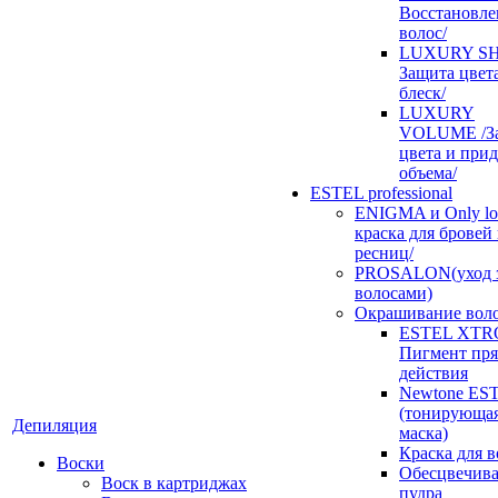
Восстановле
волос/
LUXURY SH
Защита цвет
блеск/
LUXURY
VOLUME /З
цвета и при
объема/
ESTEL professional
ENIGMA и Only loo
краска для бровей
ресниц/
PROSALON(уход 
волосами)
Окрашивание вол
ESTEL XTR
Пигмент пр
действия
Newtone ES
(тонирующа
Депиляция
маска)
Краска для в
Воски
Обесцвечив
Воск в картриджах
пудра