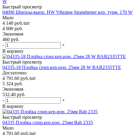
Быстрый просмотр
04096 Щипцы-выпр. HW Vibraing Straightener кер. турм. 170 W
Мало
4 140
руб.
/шт
4 600
руб.
Экономия
460 руб.
-
+
В корзину
Быстрый просмотр
04335-18 Плойка спир.кер.ион. 25мм 28 W BAB2335TTE
Достаточно
4 791.60
руб.
/шт
5 324
руб.
Экономия
532.40 руб.
-
+
В корзину
Быстрый просмотр
04335 Плойка спир.кер.ион. 25мм Bab 2335
Мало
4 791.60
руб.
/шт