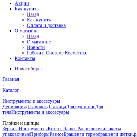
Акции
Как купить
Назад
Как купить
Оплата и доставка
О магазине
Назад
О магазине
Новости
Работа в Системе Косметикс
Контакты
Новосибирск
Главная
-
Каталог
-
Инструменты и акссесуары
Депиляция
Для волос
Для лица
Для рук и ног
Для
тела
Инструменты и акссесуары
-
Плойки и щипцы
Зеркала
Инструменты
Кисти, Чаши, Распылители
Пакеты
упаковочные
Приборы
Разное
Брашенги,термобрашенги,щетки,р