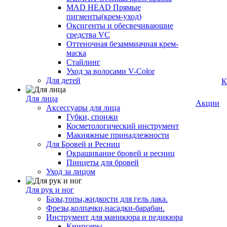
MAD HEAD Прямые
пигменты(крем-уход)
Оксигенты и обесвечивающие
средства VC
Оттеночная безаммиачная крем-
маска
Стайлинг
Уход за волосами V-Color
Для детей
К
Для лица
Акции
Аксессуары для лица
Губки, спонжи
Косметологический инструмент
Макияжные принадлежности
Для Бровей и Ресниц
Окрашивание бровей и ресниц
Пинцеты для бровей
Уход за лицом
Для рук и ног
Базы,топы,жидкости для гель лака.
Фрезы,колпачки,насадки-барабан.
Инструмент для маникюра и педикюра
Книпсеры