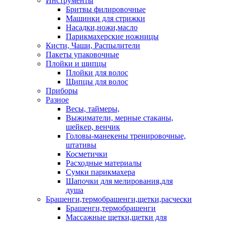
Инструменты
Бритвы филировочные
Машинки для стрижки
Насадки,ножи,масло
Парикмахерские ножницы
Кисти, Чаши, Распылители
Пакеты упаковочные
Плойки и щипцы
Плойки для волос
Щипцы для волос
Приборы
Разное
Весы, таймеры,
Выжиматели, мерные стаканы,
шейкер, венчик
Головы-манекены тренировочные,
штативы
Косметички
Расходные материалы
Сумки парикмахера
Шапочки для мелирования,для
душа
Брашенги,термобрашенги,щетки,расчески
Брашенги,термобрашенги
Массажные щетки,щетки для