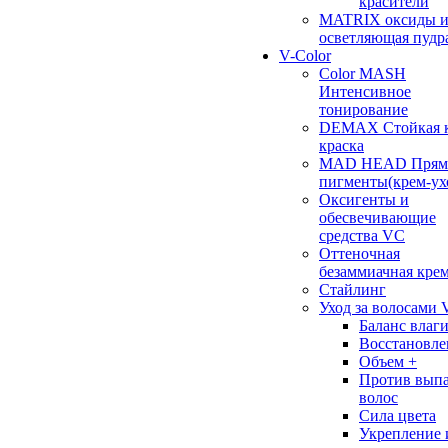
красители
MATRIX оксиды 
осветляющая пудр
V-Color
Color MASH
Интенсивное
тонирование
DEMAX Стойкая к
краска
MAD HEAD Прям
пигменты(крем-ух
Оксигенты и
обесвечивающие
средства VC
Оттеночная
безаммиачная кре
Стайлинг
Уход за волосами 
Баланс влаг
Восстановле
Объем +
Против вып
волос
Сила цвета
Укрепление 