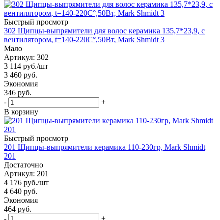
Быстрый просмотр
302 Щипцы-выпрямители для волос керамика 135,7*23,9, с
вентилятором, t=140-220С°,50Вт, Mark Shmidt 3
Мало
Артикул: 302
3 114
руб.
/шт
3 460
руб.
Экономия
346 руб.
-
+
В корзину
Быстрый просмотр
201 Щипцы-выпрямители керамика 110-230гр, Mark Shmidt
201
Достаточно
Артикул: 201
4 176
руб.
/шт
4 640
руб.
Экономия
464 руб.
-
+