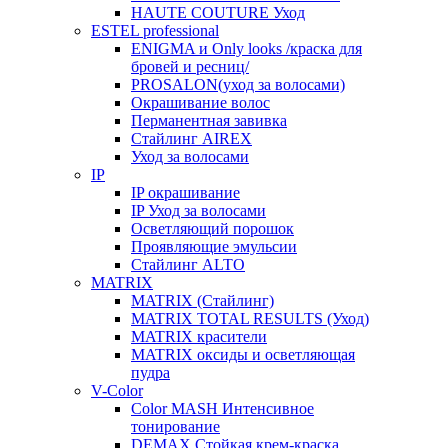
HAUTE COUTURE Уход
ESTEL professional
ENIGMA и Only looks /краска для
бровей и ресниц/
PROSALON(уход за волосами)
Окрашивание волос
Перманентная завивка
Стайлинг AIREX
Уход за волосами
IP
IP окрашивание
IP Уход за волосами
Осветляющий порошок
Проявляющие эмульсии
Стайлинг ALTO
MATRIX
MATRIX (Стайлинг)
MATRIX TOTAL RESULTS (Уход)
MATRIX красители
MATRIX оксиды и осветляющая
пудра
V-Color
Color MASH Интенсивное
тонирование
DEMAX Стойкая крем-краска