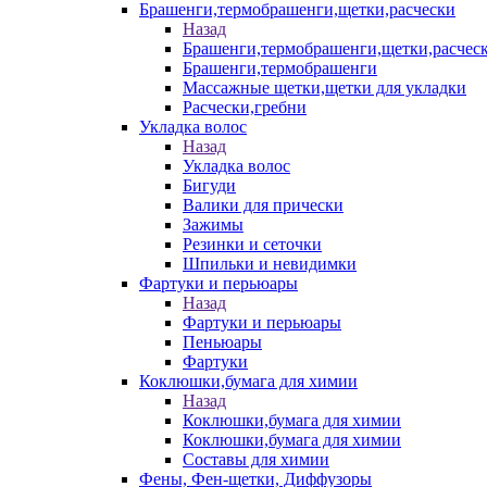
Брашенги,термобрашенги,щетки,расчески
Назад
Брашенги,термобрашенги,щетки,расчес
Брашенги,термобрашенги
Массажные щетки,щетки для укладки
Расчески,гребни
Укладка волос
Назад
Укладка волос
Бигуди
Валики для прически
Зажимы
Резинки и сеточки
Шпильки и невидимки
Фартуки и перьюары
Назад
Фартуки и перьюары
Пеньюары
Фартуки
Коклюшки,бумага для химии
Назад
Коклюшки,бумага для химии
Коклюшки,бумага для химии
Составы для химии
Фены, Фен-щетки, Диффузоры