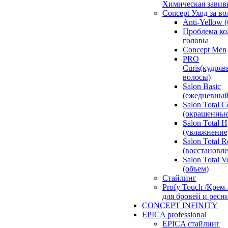
Химическая завив
Concept Уход за в
Anti-Yellow 
Проблема к
головы
Concept Men
PRO
Curis(кудряв
волосы)
Salon Basic
(ежедневный
Salon Total C
(окрашенные
Salon Total 
(увлажнение
Salon Total R
(восстановл
Salon Total 
(объем)
Стайлинг
Profy Touch /Крем
для бровей и ресн
CONCEPT INFINITY
EPICA professional
EPICA стайлинг