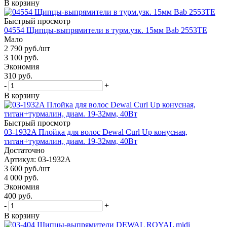
В корзину
Быстрый просмотр
04554 Щипцы-выпрямители в турм.узк. 15мм Bab 2553TE
Мало
2 790
руб.
/шт
3 100
руб.
Экономия
310 руб.
-
+
В корзину
Быстрый просмотр
03-1932A Плойка для волос Dewal Curl Up конусная,
титан+турмалин, диам. 19-32мм, 40Вт
Достаточно
Артикул: 03-1932A
3 600
руб.
/шт
4 000
руб.
Экономия
400 руб.
-
+
В корзину