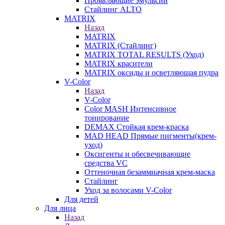
Проявляющие эмульсии
Стайлинг ALTO
MATRIX
Назад
MATRIX
MATRIX (Стайлинг)
MATRIX TOTAL RESULTS (Уход)
MATRIX красители
MATRIX оксиды и осветляющая пудра
V-Color
Назад
V-Color
Color MASH Интенсивное
тонирование
DEMAX Стойкая крем-краска
MAD HEAD Прямые пигменты(крем-
уход)
Оксигенты и обесвечивающие
средства VC
Оттеночная безаммиачная крем-маска
Стайлинг
Уход за волосами V-Color
Для детей
Для лица
Назад