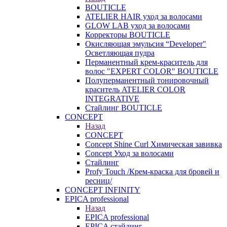
BOUTICLE
ATELIER HAIR уход за волосами
GLOW LAB уход за волосами
Корректоры BOUTICLE
Окисляющая эмульсия “Developer"
Осветляющая пудра
Перманентный крем-краситель для
волос "EXPERT COLOR" BOUTICLE
Полуперманентный тонировочный
краситель ATELIER COLOR
INTEGRATIVE
Стайлинг BOUTICLE
CONCEPT
Назад
CONCEPT
Concept Shine Curl Химическая завивка
Concept Уход за волосами
Стайлинг
Profy Touch /Крем-краска для бровей и
ресниц/
CONCEPT INFINITY
EPICA professional
Назад
EPICA professional
EPICA стайлинг