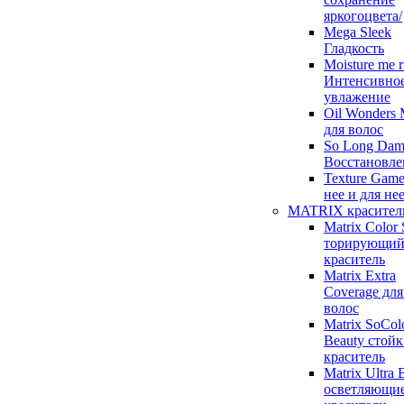
яркогоцвета/
Mega Sleek
Гладкость
Moisture me r
Интенсивно
увлажение
Oil Wonders
для волос
So Long Dam
Восстановле
Texture Game
нее и для не
MATRIX красител
Matrix Color
торирующи
краситель
Matrix Extra
Coverage для
волос
Matrix SoCol
Beauty стой
краситель
Matrix Ultra 
осветляющи